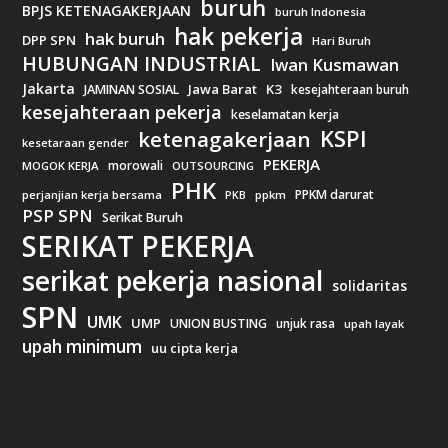
buruh
BPJS KETENAGAKERJAAN
buruh Indonesia
hak pekerja
hak buruh
DPP SPN
Hari Buruh
HUBUNGAN INDUSTRIAL
Iwan Kusmawan
Jakarta
Jawa Barat
K3
JAMINAN SOSIAL
kesejahteraan buruh
kesejahteraan pekerja
keselamatan kerja
KSPI
ketenagakerjaan
kesetaraan gender
PEKERJA
morowali
MOGOK KERJA
OUTSOURCING
PHK
PPKM darurat
perjanjian kerja bersama
ppkm
PKB
PSP SPN
Serikat Buruh
SERIKAT PEKERJA
serikat pekerja nasional
solidaritas
SPN
UMK
UMP
UNION BUSTING
unjuk rasa
upah layak
upah minimum
uu cipta kerja