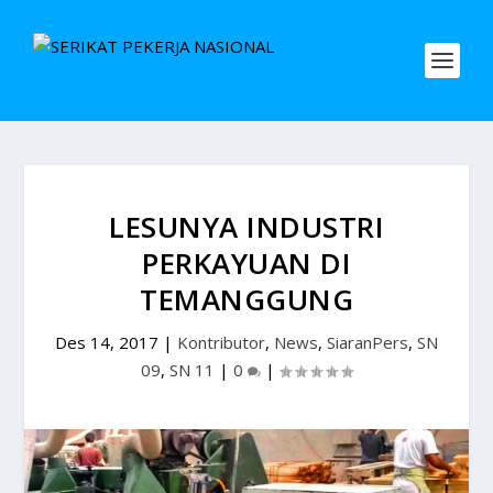
LESUNYA INDUSTRI
PERKAYUAN DI
TEMANGGUNG
Des 14, 2017
|
Kontributor
,
News
,
SiaranPers
,
SN
09
,
SN 11
|
0
|