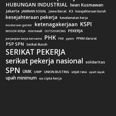
HUBUNGAN INDUSTRIAL
Iwan Kusmawan
Jakarta
Jawa Barat
K3
JAMINAN SOSIAL
kesejahteraan buruh
kesejahteraan pekerja
keselamatan kerja
KSPI
ketenagakerjaan
kesetaraan gender
PEKERJA
morowali
MOGOK KERJA
OUTSOURCING
PHK
PPKM darurat
perjanjian kerja bersama
ppkm
PKB
PSP SPN
Serikat Buruh
SERIKAT PEKERJA
serikat pekerja nasional
solidaritas
SPN
UMK
UMP
UNION BUSTING
unjuk rasa
upah layak
upah minimum
uu cipta kerja