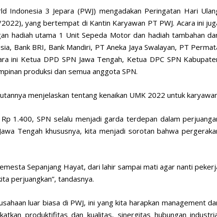
d Indonesia 3 Jepara (PWJ) mengadakan Peringatan Hari Ulan
022), yang bertempat di Kantin Karyawan PT PWJ. Acara ini jug
gan hadiah utama 1 Unit Sepeda Motor dan hadiah tambahan dar
sia, Bank BRI, Bank Mandiri, PT Aneka Jaya Swalayan, PT Permat
acara ini Ketua DPD SPN Jawa Tengah, Ketua DPC SPN Kabupate
impinan produksi dan semua anggota SPN.
utannya menjelaskan tentang kenaikan UMK 2022 untuk karyawan
a Rp 1.400, SPN selalu menjadi garda terdepan dalam perjuanga
 Jawa Tengah khususnya, kita menjadi sorotan bahwa pergeraka
mesta Sepanjang Hayat, dari lahir sampai mati agar nanti pekerj
kita perjuangkan”, tandasnya.
usahaan luar biasa di PWJ, ini yang kita harapkan management da
tkan produktifitas dan kualitas, sinergitas hubungan industria