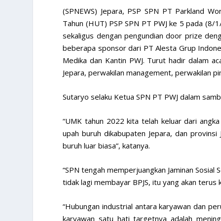
(SPNEWS) Jepara, PSP SPN PT Parkland Worl
Tahun (HUT) PSP SPN PT PWJ ke 5 pada (8/1/2
sekaligus dengan pengundian door prize den
beberapa sponsor dari PT Alesta Grup Indone
Medika dan Kantin PWJ. Turut hadir dalam 
Jepara, perwakilan management, perwakilan p
Sutaryo selaku Ketua SPN PT PWJ dalam samb
“UMK tahun 2022 kita telah keluar dari angk
upah buruh dikabupaten Jepara, dan provinsi
buruh luar biasa”, katanya.
“SPN tengah memperjuangkan Jaminan Sosial Se
tidak lagi membayar BPJS, itu yang akan terus 
“Hubungan industrial antara karyawan dan per
karyawan satu hati targetnya adalah meningka