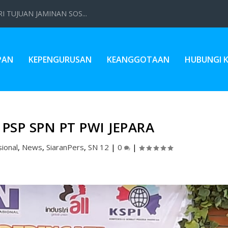
 TUJUAN JAMINAN SOS...
PAN
KEPENGURUSAN
KEANGGOTAAN
HUBUNGI 
 PSP SPN PT PWI JEPARA
ional
,
News
,
SiaranPers
,
SN 12
|
0
|