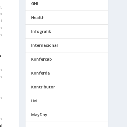
GNI
g
a
Health
i
a
Infografik
n
Internasional
.
Konfercab
n
Konferda
n
Kontributor
a
LM
MayDay
n
l