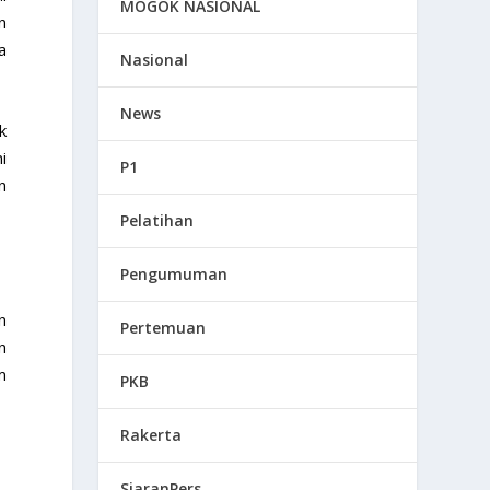
MOGOK NASIONAL
n
a
Nasional
News
k
i
P1
n
Pelatihan
Pengumuman
n
Pertemuan
n
m
PKB
Rakerta
SiaranPers