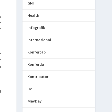
GNI
Health
.
n
Infografik
h
n
Internasional
Konfercab
n
n
Konferda
a
a
Kontributor
LM
a
n
MayDay
n