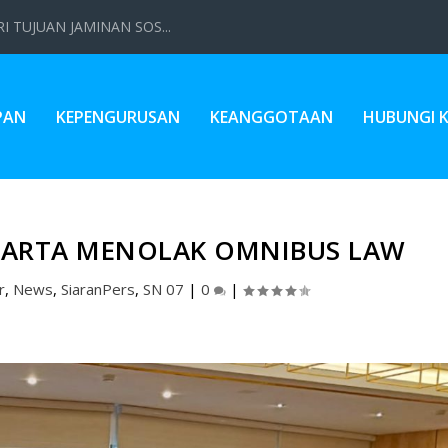
 TUJUAN JAMINAN SOS...
PAN
KEPENGURUSAN
KEANGGOTAAN
HUBUNGI 
KARTA MENOLAK OMNIBUS LAW
r
,
News
,
SiaranPers
,
SN 07
|
0
|