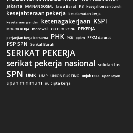
Jakarta
Jawa Barat
K3
JAMINAN SOSIAL
kesejahteraan buruh
kesejahteraan pekerja
keselamatan kerja
KSPI
ketenagakerjaan
kesetaraan gender
PEKERJA
morowali
MOGOK KERJA
OUTSOURCING
PHK
PPKM darurat
perjanjian kerja bersama
ppkm
PKB
PSP SPN
Serikat Buruh
SERIKAT PEKERJA
serikat pekerja nasional
solidaritas
SPN
UMK
UMP
UNION BUSTING
unjuk rasa
upah layak
upah minimum
uu cipta kerja