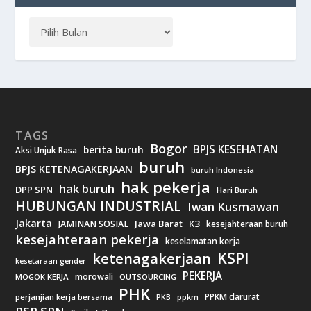
TAGS
Bogor
BPJS KESEHATAN
berita buruh
Aksi Unjuk Rasa
buruh
BPJS KETENAGAKERJAAN
buruh Indonesia
hak pekerja
hak buruh
DPP SPN
Hari Buruh
HUBUNGAN INDUSTRIAL
Iwan Kusmawan
Jakarta
Jawa Barat
K3
JAMINAN SOSIAL
kesejahteraan buruh
kesejahteraan pekerja
keselamatan kerja
KSPI
ketenagakerjaan
kesetaraan gender
PEKERJA
morowali
MOGOK KERJA
OUTSOURCING
PHK
PPKM darurat
perjanjian kerja bersama
ppkm
PKB