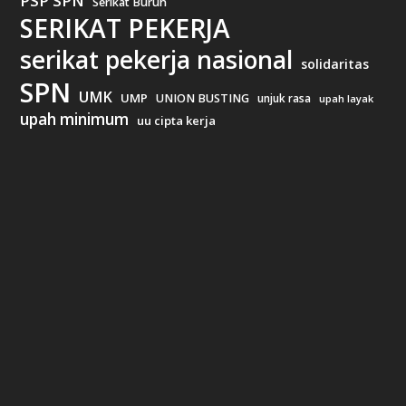
PSP SPN
Serikat Buruh
SERIKAT PEKERJA
serikat pekerja nasional
solidaritas
SPN
UMK
UMP
UNION BUSTING
unjuk rasa
upah layak
upah minimum
uu cipta kerja