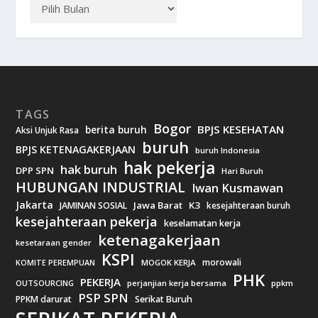
TAGS
Bogor
BPJS KESEHATAN
berita buruh
Aksi Unjuk Rasa
buruh
BPJS KETENAGAKERJAAN
buruh Indonesia
hak pekerja
hak buruh
DPP SPN
Hari Buruh
HUBUNGAN INDUSTRIAL
Iwan Kusmawan
Jakarta
Jawa Barat
K3
JAMINAN SOSIAL
kesejahteraan buruh
kesejahteraan pekerja
keselamatan kerja
ketenagakerjaan
kesetaraan gender
KSPI
morowali
MOGOK KERJA
KOMITE PEREMPUAN
PHK
PEKERJA
OUTSOURCING
perjanjian kerja bersama
ppkm
PSP SPN
PPKM darurat
Serikat Buruh