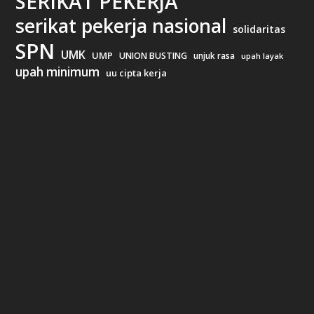
SERIKAT PEKERJA
serikat pekerja nasional
solidaritas
SPN
UMK
UMP
UNION BUSTING
unjuk rasa
upah layak
upah minimum
uu cipta kerja