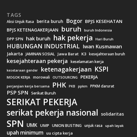
TAGS
Bogor
BPJS KESEHATAN
berita buruh
Aksi Unjuk Rasa
buruh
BPJS KETENAGAKERJAAN
buruh Indonesia
hak pekerja
hak buruh
DPP SPN
Hari Buruh
HUBUNGAN INDUSTRIAL
Iwan Kusmawan
Jakarta
Jawa Barat
K3
JAMINAN SOSIAL
kesejahteraan buruh
kesejahteraan pekerja
keselamatan kerja
KSPI
ketenagakerjaan
kesetaraan gender
PEKERJA
morowali
MOGOK KERJA
OUTSOURCING
PHK
PPKM darurat
perjanjian kerja bersama
ppkm
PKB
PSP SPN
Serikat Buruh
SERIKAT PEKERJA
serikat pekerja nasional
solidaritas
SPN
UMK
UMP
UNION BUSTING
unjuk rasa
upah layak
upah minimum
uu cipta kerja