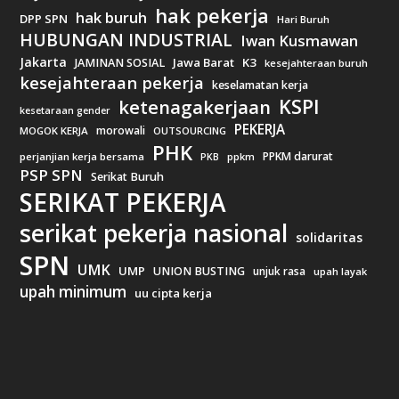
hak pekerja
hak buruh
DPP SPN
Hari Buruh
HUBUNGAN INDUSTRIAL
Iwan Kusmawan
Jakarta
Jawa Barat
K3
JAMINAN SOSIAL
kesejahteraan buruh
kesejahteraan pekerja
keselamatan kerja
KSPI
ketenagakerjaan
kesetaraan gender
PEKERJA
morowali
MOGOK KERJA
OUTSOURCING
PHK
PPKM darurat
perjanjian kerja bersama
ppkm
PKB
PSP SPN
Serikat Buruh
SERIKAT PEKERJA
serikat pekerja nasional
solidaritas
SPN
UMK
UMP
UNION BUSTING
unjuk rasa
upah layak
upah minimum
uu cipta kerja