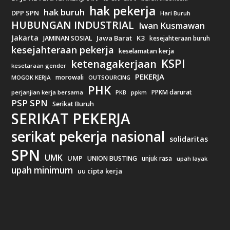
hak pekerja
hak buruh
DPP SPN
Hari Buruh
HUBUNGAN INDUSTRIAL
Iwan Kusmawan
Jakarta
Jawa Barat
K3
JAMINAN SOSIAL
kesejahteraan buruh
kesejahteraan pekerja
keselamatan kerja
KSPI
ketenagakerjaan
kesetaraan gender
PEKERJA
morowali
MOGOK KERJA
OUTSOURCING
PHK
PPKM darurat
perjanjian kerja bersama
ppkm
PKB
PSP SPN
Serikat Buruh
SERIKAT PEKERJA
serikat pekerja nasional
solidaritas
SPN
UMK
UMP
UNION BUSTING
unjuk rasa
upah layak
upah minimum
uu cipta kerja