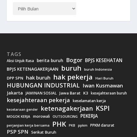
TAGS
Bogor
BPJS KESEHATAN
berita buruh
Aksi Unjuk Rasa
buruh
BPJS KETENAGAKERJAAN
buruh Indonesia
hak pekerja
hak buruh
DPP SPN
Hari Buruh
HUBUNGAN INDUSTRIAL
Iwan Kusmawan
Jakarta
Jawa Barat
K3
JAMINAN SOSIAL
kesejahteraan buruh
kesejahteraan pekerja
keselamatan kerja
KSPI
ketenagakerjaan
kesetaraan gender
PEKERJA
morowali
MOGOK KERJA
OUTSOURCING
PHK
PPKM darurat
perjanjian kerja bersama
ppkm
PKB
PSP SPN
Serikat Buruh