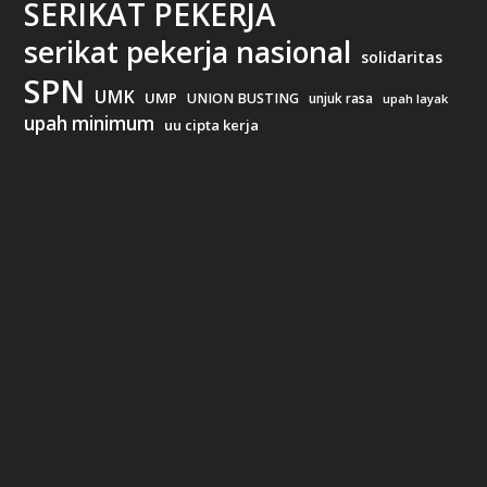
SERIKAT PEKERJA
serikat pekerja nasional
solidaritas
SPN
UMK
UMP
UNION BUSTING
unjuk rasa
upah layak
upah minimum
uu cipta kerja