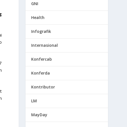
GNI
g
Health
Infografik
i
o
Internasional
Konfercab
7
h
Konferda
Kontributor
t
n
LM
MayDay