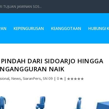
 TUJUAN JAMINAN SOS...
PAN
KEPENGURUSAN
KEANGGOTAAN
HUBUNGI 
PINDAH DARI SIDOARJO HINGGA
ENGANGGURAN NAIK
sional
,
News
,
SiaranPers
,
SN 09
|
0
|