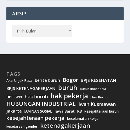
ARSIP
TAGS
Bogor
BPJS KESEHATAN
berita buruh
Aksi Unjuk Rasa
buruh
BPJS KETENAGAKERJAAN
buruh Indonesia
hak pekerja
hak buruh
DPP SPN
Hari Buruh
HUBUNGAN INDUSTRIAL
Iwan Kusmawan
Jakarta
Jawa Barat
K3
JAMINAN SOSIAL
kesejahteraan buruh
kesejahteraan pekerja
keselamatan kerja
ketenagakerjaan
kesetaraan gender