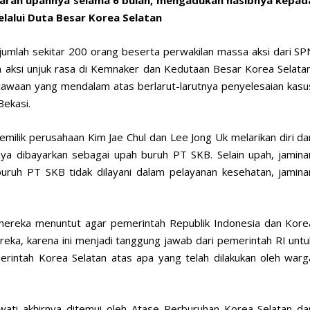
lalui Duta Besar Korea Selatan
jumlah sekitar 200 orang beserta perwakilan massa aksi dari SP
n aksi unjuk rasa di Kemnaker dan Kedutaan Besar Korea Selatan
ecawaan yang mendalam atas berlarut-larutnya penyelesaian kasu
Bekasi.
milik perusahaan Kim Jae Chul dan Lee Jong Uk melarikan diri da
 dibayarkan sebagai upah buruh PT SKB. Selain upah, jamina
 buruh PT SKB tidak dilayani dalam pelayanan kesehatan, jamina
ereka menuntut agar pemerintah Republik Indonesia dan Kore
reka, karena ini menjadi tanggung jawab dari pemerintah RI untu
erintah Korea Selatan atas apa yang telah dilakukan oleh warg
ti akhirnya ditemui oleh Atase Perburuhan Korea Selatan da