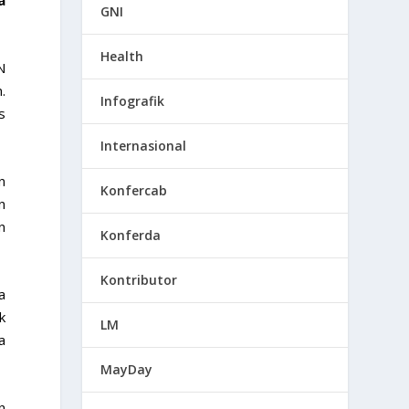
GNI
Health
N
.
Infografik
s
Internasional
n
Konfercab
n
n
Konferda
Kontributor
a
k
LM
a
MayDay
n