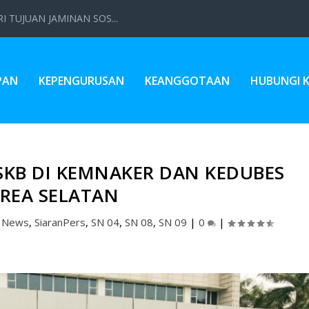
 TUJUAN JAMINAN SOS...
PAN
KEPENGURUSAN
KEANGGOTAAN
HUBUNGI 
 SKB DI KEMNAKER DAN KEDUBES
REA SELATAN
,
News
,
SiaranPers
,
SN 04
,
SN 08
,
SN 09
|
0
|