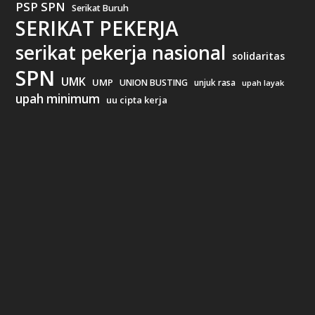
PSP SPN
Serikat Buruh
SERIKAT PEKERJA
serikat pekerja nasional
solidaritas
SPN
UMK
UMP
UNION BUSTING
unjuk rasa
upah layak
upah minimum
uu cipta kerja