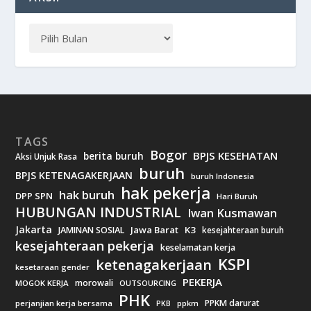
TAGS
Bogor
BPJS KESEHATAN
berita buruh
Aksi Unjuk Rasa
buruh
BPJS KETENAGAKERJAAN
buruh Indonesia
hak pekerja
hak buruh
DPP SPN
Hari Buruh
HUBUNGAN INDUSTRIAL
Iwan Kusmawan
Jakarta
Jawa Barat
K3
JAMINAN SOSIAL
kesejahteraan buruh
kesejahteraan pekerja
keselamatan kerja
KSPI
ketenagakerjaan
kesetaraan gender
PEKERJA
morowali
MOGOK KERJA
OUTSOURCING
PHK
PPKM darurat
perjanjian kerja bersama
ppkm
PKB