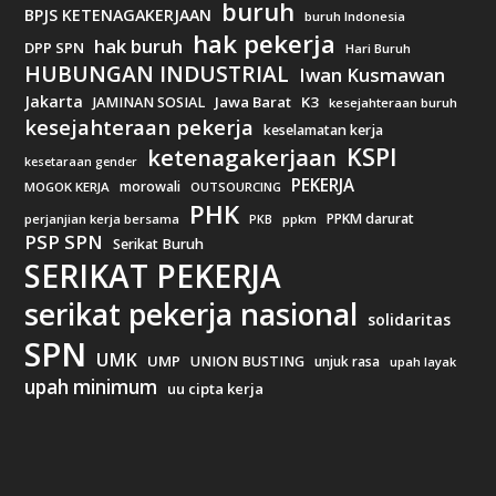
buruh
BPJS KETENAGAKERJAAN
buruh Indonesia
hak pekerja
hak buruh
DPP SPN
Hari Buruh
HUBUNGAN INDUSTRIAL
Iwan Kusmawan
Jakarta
Jawa Barat
K3
JAMINAN SOSIAL
kesejahteraan buruh
kesejahteraan pekerja
keselamatan kerja
KSPI
ketenagakerjaan
kesetaraan gender
PEKERJA
morowali
MOGOK KERJA
OUTSOURCING
PHK
PPKM darurat
perjanjian kerja bersama
ppkm
PKB
PSP SPN
Serikat Buruh
SERIKAT PEKERJA
serikat pekerja nasional
solidaritas
SPN
UMK
UMP
UNION BUSTING
unjuk rasa
upah layak
upah minimum
uu cipta kerja