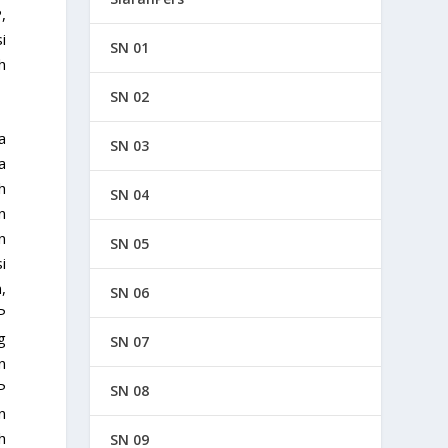
,
i
SN 01
h
SN 02
a
SN 03
a
h
SN 04
n
n
SN 05
i
,
SN 06
P
g
SN 07
n
P
SN 08
n
h
SN 09