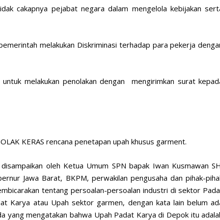
dak cakapnya pejabat negara dalam mengelola kebijakan sert
merintah melakukan Diskriminasi terhadap para pekerja denga
h untuk melakukan penolakan dengan mengirimkan surat kepad
NOLAK KERAS rencana penetapan upah khusus garment.
yang disampaikan oleh Ketua Umum SPN bapak Iwan Kusmawan SH
ernur Jawa Barat, BKPM, perwakilan pengusaha dan pihak-piha
embicarakan tentang persoalan-persoalan industri di sektor Pada
t Karya atau Upah sektor garmen, dengan kata lain belum ad
g ada yang mengatakan bahwa Upah Padat Karya di Depok itu adala