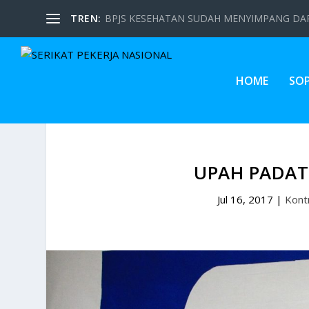
TREN:
BPJS KESEHATAN SUDAH MENYIMPANG DARI
HOME
SO
UPAH PADAT
Jul 16, 2017
|
Kont