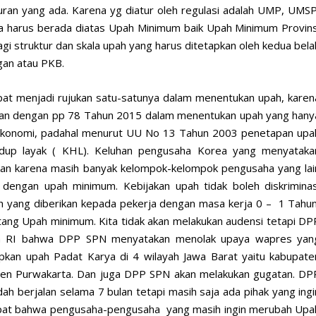
 aturan yang ada. Karena yg diatur oleh regulasi adalah UMP, UMSP
ya harus berada diatas Upah Minimum baik Upah Minimum Provins
 struktur dan skala upah yang harus ditetapkan oleh kedua bela
gan atau PKB.
at menjadi rujukan satu-satunya dalam menentukan upah, karen
aan dengan pp 78 Tahun 2015 dalam menentukan upah yang hany
 ekonomi, padahal menurut UU No 13 Tahun 2003 penetapan upa
hidup layak ( KHL). Keluhan pengusaha Korea yang menyataka
kan karena masih banyak kelompok-kelompok pengusaha yang lai
dengan upah minimum. Kebijakan upah tidak boleh diskriminas
 yang diberikan kepada pekerja dengan masa kerja 0 – 1 Tahun
entang Upah minimum. Kita tidak akan melakukan audensi tetapi DP
n RI bahwa DPP SPN menyatakan menolak upaya wapres yan
kan upah Padat Karya di 4 wilayah Jawa Barat yaitu kabupate
ten Purwakarta. Dan juga DPP SPN akan melakukan gugatan. DP
 berjalan selama 7 bulan tetapi masih saja ada pihak yang ingi
t bahwa pengusaha-pengusaha yang masih ingin merubah Upa