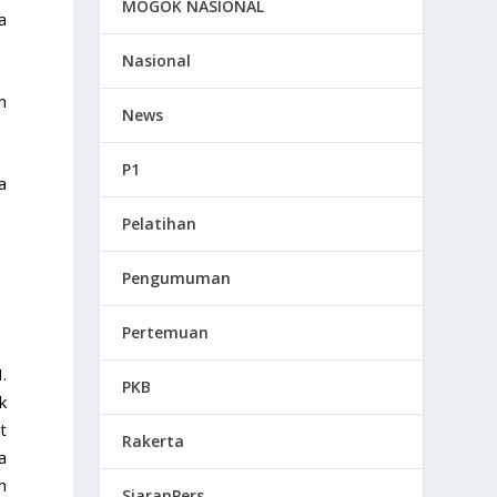
MOGOK NASIONAL
a
Nasional
n
News
P1
a
Pelatihan
Pengumuman
Pertemuan
.
PKB
k
t
Rakerta
a
h
SiaranPers