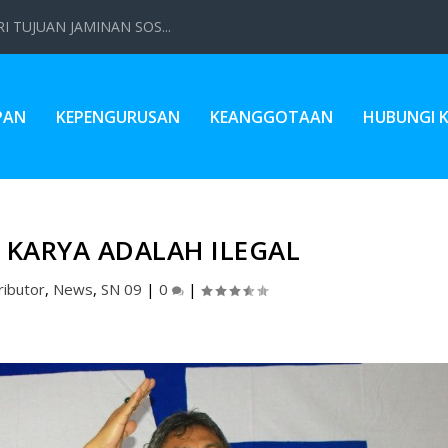
 TUJUAN JAMINAN SOS...
PAN
KEPENGURUSAN
KEANGGOTAAN
HUBUNGI 
 KARYA ADALAH ILEGAL
ributor
,
News
,
SN 09
|
0
|