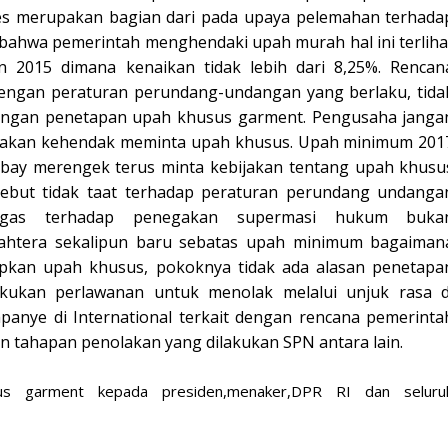
es merupakan bagian dari pada upaya pelemahan terhada
 bahwa pemerintah menghendaki upah murah hal ini terliha
 2015 dimana kenaikan tidak lebih dari 8,25%. Rencan
engan peraturan perundang-undangan yang berlaku, tida
 dengan penetapan upah khusus garment. Pengusaha janga
sakan kehendak meminta upah khusus. Upah minimum 201
ebay merengek terus minta kebijakan tentang upah khusu
ebut tidak taat terhadap peraturan perundang undanga
tegas terhadap penegakan supermasi hukum buka
jahtera sekalipun baru sebatas upah minimum bagaiman
pkan upah khusus, pokoknya tidak ada alasan penetapa
ukan perlawanan untuk menolak melalui unjuk rasa d
anye di International terkait dengan rencana pemerinta
 tahapan penolakan yang dilakukan SPN antara lain.
us garment kepada presiden,menaker,DPR RI dan seluru