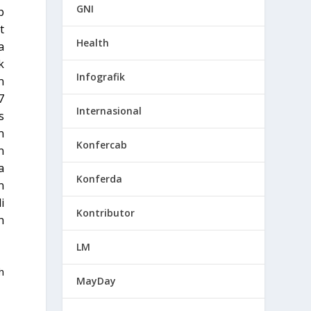
GNI
p
t
Health
a
k
Infografik
n
7
Internasional
s
n
Konfercab
n
a
Konferda
n
i
Kontributor
h
LM
h
MayDay