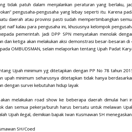
g tidak patuh dalam menjalankan peraturan yang berlaku, jad
bokan” pengusaha-pengusaha yang lebay seperti itu. Karena pad
suatu daerah atau provinsi pasti sudah mempertimbangkan semu
gat naif kalau para pengusaha ini, khususnya kelompok pengusah
kepada pemerintah. Jadi DPP SPN menyatakan menolak denga
an dan ketiga akan melakukan aksi demonstrasi besar-besaran di 
 kepada OMBUDSMAN, selain melaporkan tentang Upah Padat Kary
tentang Upah minimum yg ditetapkan dengan PP No 78 tahun 201
n upah minimum seharusnya ditetapkan tidak hanya berdasarka
an dengan survei kebutuhan hidup layak
akan melakukan road show ke beberapa daerah dimulai hari in
k dan semua pekerja/buruh harus bersatu untuk melawan Upa
adalah Upah ilegal, demikian bapak Iwan Kusmawan SH menegaskan
Kusmawan SH/Coed