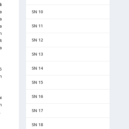
i
a
SN 10
a
a
SN 11
n
SN 12
4
a
SN 13
SN 14
5
n
SN 15
SN 16
i
h
SN 17
.
SN 18