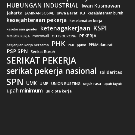
HUBUNGAN INDUSTRIAL
Iwan Kusmawan
Jakarta
Jawa Barat
K3
JAMINAN SOSIAL
kesejahteraan buruh
kesejahteraan pekerja
keselamatan kerja
KSPI
ketenagakerjaan
kesetaraan gender
PEKERJA
morowali
MOGOK KERJA
OUTSOURCING
PHK
PPKM darurat
perjanjian kerja bersama
ppkm
PKB
PSP SPN
Serikat Buruh
SERIKAT PEKERJA
serikat pekerja nasional
solidaritas
SPN
UMK
UMP
UNION BUSTING
unjuk rasa
upah layak
upah minimum
uu cipta kerja