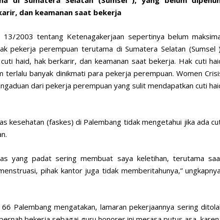
rkarir, dan keamanan saat bekerja
13/2003 tentang Ketenagakerjaan sepertinya belum maksima
ak pekerja perempuan terutama di Sumatera Selatan (Sumsel )
uti haid, hak berkarir, dan keamanan saat bekerja. Hak cuti hai
um terlalu banyak dinikmati para pekerja perempuan. Women Crisi
aduan dari pekerja perempuan yang sulit mendapatkan cuti hai
itas kesehatan (faskes) di Palembang tidak mengetahui jika ada cut
n.
fitas yang padat sering membuat saya keletihan, terutama saa
 menstruasi, pihak kantor juga tidak memberitahunya,” ungkapnya
n 66 Palembang mengatakan, lamaran pekerjaannya sering ditola
pernah bekerja sebagai guru honorer ini merasa putus asa, karen