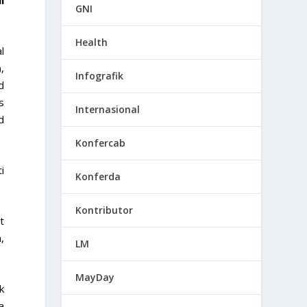
GNI
Health
l
,
Infografik
d
s
Internasional
d
Konfercab
i
Konferda
Kontributor
t
,
LM
MayDay
k
a