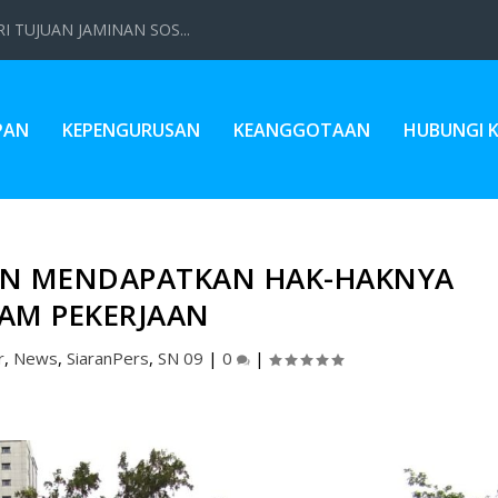
 TUJUAN JAMINAN SOS...
PAN
KEPENGURUSAN
KEANGGOTAAN
HUBUNGI 
AN MENDAPATKAN HAK-HAKNYA
AM PEKERJAAN
r
,
News
,
SiaranPers
,
SN 09
|
0
|