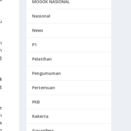
MOGOK NASIONAL
Nasional
u
News
n
P1
n
g
Pelatihan
Pengumuman
i
g
Pertemuan
PKB
t
h
Rakerta
a
n
SiaranPers