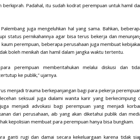
n berkiprah. Padahal, itu sudah kodrat perempuan untuk hamil da
alembang juga mengeluhkan hal yang sama. Bahkan, beberap
upi status pernikahannya agar bisa terus bekerja dan menunjan
ir kaum perempuan, beberapa perusahaan juga membuat kebijaka
idak boleh menikah dan hamil dalam jangka waktu tertentu.
u para perempuan memberitahukan melalui diskusi dan tida
ertutup ke publik,” ujarnya.
terus menjadi trauma berkepanjangan bagi para pekerja perempuan
ecehan seksual juga dialami wanita karir yang berkecimpung d
juga menjadi advokasi bagi perempuan yang menjadi korba
kanan dari perusahaan, aib yang akan diketahui publik dan medi
ihak kepolisian membuat para perempuan hanya bisa bungkam.
ra ganti rugi dan damai secara kekeluargaan karena tidak sia