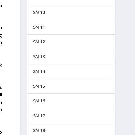
n
SN 10
SN 11
a
g
SN 12
n
SN 13
k
SN 14
SN 15
.
i
SN 16
n
a
SN 17
SN 18
p