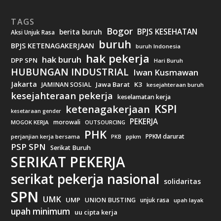
TAGS
Bogor
BPJS KESEHATAN
berita buruh
Aksi Unjuk Rasa
buruh
BPJS KETENAGAKERJAAN
buruh Indonesia
hak pekerja
hak buruh
DPP SPN
Hari Buruh
HUBUNGAN INDUSTRIAL
Iwan Kusmawan
Jakarta
Jawa Barat
K3
JAMINAN SOSIAL
kesejahteraan buruh
kesejahteraan pekerja
keselamatan kerja
KSPI
ketenagakerjaan
kesetaraan gender
PEKERJA
morowali
MOGOK KERJA
OUTSOURCING
PHK
PPKM darurat
perjanjian kerja bersama
ppkm
PKB
PSP SPN
Serikat Buruh
SERIKAT PEKERJA
serikat pekerja nasional
solidaritas
SPN
UMK
UMP
UNION BUSTING
unjuk rasa
upah layak
upah minimum
uu cipta kerja