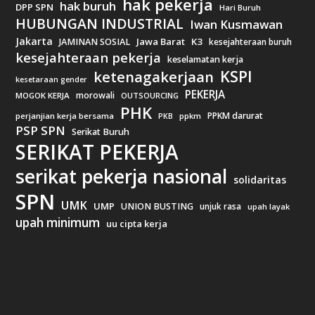
hak pekerja
hak buruh
DPP SPN
Hari Buruh
HUBUNGAN INDUSTRIAL
Iwan Kusmawan
Jakarta
Jawa Barat
K3
JAMINAN SOSIAL
kesejahteraan buruh
kesejahteraan pekerja
keselamatan kerja
KSPI
ketenagakerjaan
kesetaraan gender
PEKERJA
morowali
MOGOK KERJA
OUTSOURCING
PHK
PPKM darurat
perjanjian kerja bersama
ppkm
PKB
PSP SPN
Serikat Buruh
SERIKAT PEKERJA
serikat pekerja nasional
solidaritas
SPN
UMK
UMP
UNION BUSTING
unjuk rasa
upah layak
upah minimum
uu cipta kerja