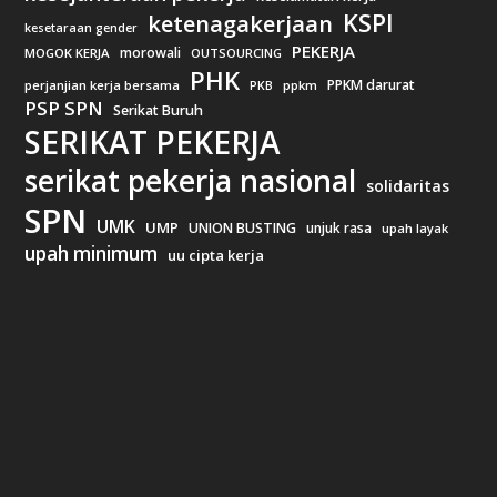
KSPI
ketenagakerjaan
kesetaraan gender
PEKERJA
morowali
MOGOK KERJA
OUTSOURCING
PHK
PPKM darurat
perjanjian kerja bersama
ppkm
PKB
PSP SPN
Serikat Buruh
SERIKAT PEKERJA
serikat pekerja nasional
solidaritas
SPN
UMK
UMP
UNION BUSTING
unjuk rasa
upah layak
upah minimum
uu cipta kerja