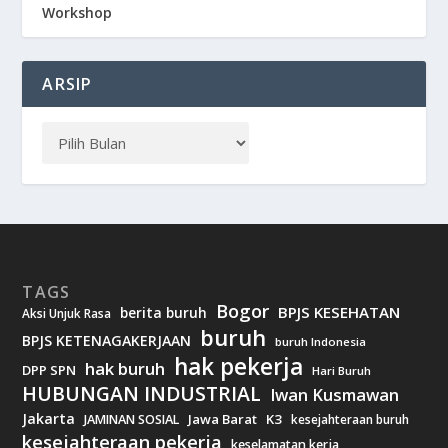
Workshop
ARSIP
TAGS
Bogor
BPJS KESEHATAN
berita buruh
Aksi Unjuk Rasa
buruh
BPJS KETENAGAKERJAAN
buruh Indonesia
hak pekerja
hak buruh
DPP SPN
Hari Buruh
HUBUNGAN INDUSTRIAL
Iwan Kusmawan
Jakarta
Jawa Barat
K3
JAMINAN SOSIAL
kesejahteraan buruh
kesejahteraan pekerja
keselamatan kerja