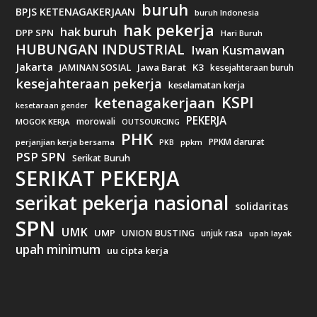
buruh
BPJS KETENAGAKERJAAN
buruh Indonesia
hak pekerja
hak buruh
DPP SPN
Hari Buruh
HUBUNGAN INDUSTRIAL
Iwan Kusmawan
Jakarta
Jawa Barat
K3
JAMINAN SOSIAL
kesejahteraan buruh
kesejahteraan pekerja
keselamatan kerja
KSPI
ketenagakerjaan
kesetaraan gender
PEKERJA
morowali
MOGOK KERJA
OUTSOURCING
PHK
PPKM darurat
perjanjian kerja bersama
ppkm
PKB
PSP SPN
Serikat Buruh
SERIKAT PEKERJA
serikat pekerja nasional
solidaritas
SPN
UMK
UMP
UNION BUSTING
unjuk rasa
upah layak
upah minimum
uu cipta kerja