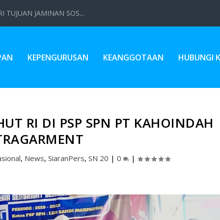
 TUJUAN JAMINAN SOS...
PAN
KEPENGURUSAN
KEANGGOTAAN
HUBUNGI 
UT RI DI PSP SPN PT KAHOINDAH
TRAGARMENT
sional
,
News
,
SiaranPers
,
SN 20
|
0
|