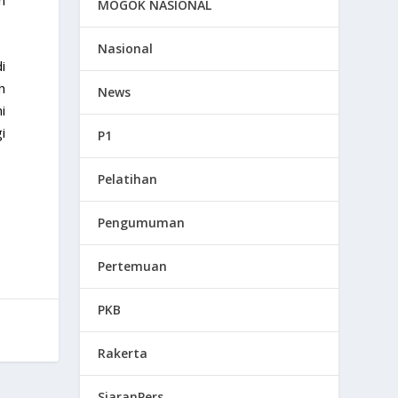
MOGOK NASIONAL
Nasional
i
h
News
i
i
P1
Pelatihan
Pengumuman
Pertemuan
PKB
Rakerta
SiaranPers