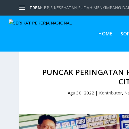
TREN:
BPJS KESEHATAN SUDAH MENYIMPANG DARI
HOME
SO
PUNCAK PERINGATAN H
CI
Agu 30, 2022
|
Kontributor
,
Na