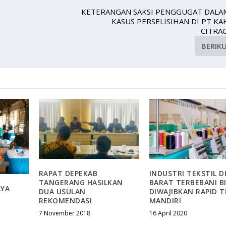
KETERANGAN SAKSI PENGGUGAT DALA
KASUS PERSELISIHAN DI PT K
CITRA
BERIK
RAPAT DEPEKAB
INDUSTRI TEKSTIL D
TANGERANG HASILKAN
BARAT TERBEBANI B
YA
DUA USULAN
DIWAJIBKAN RAPID T
REKOMENDASI
MANDIRI
7 November 2018
16 April 2020