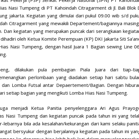
as Nasi Tumpeng di PT Kahoindah Citragarment di Jl. Bali Blok 
g jakarta. Kegiatan yang dimulai dari pukul 09.00 wib s/d puku
oindah Citragarment yang mewakili Departement/bagiannya masing
 Dan kegiatan yang merupakan puncak dari serangkaian kegiata
 dihadiri oleh Ketua Komite Perempuan (KP) DKI Jakarta Siti Sa’an
Hias Nasi Tumpeng, dengan hasil Juara 1 Bagian sewing Line 06
ing.
g, dilakukan pula pembagian Piala Juara dari tiap-tia
emenangkan perlombaan yang diadakan setiap hari sabtu bula
 dan Lomba Futsal antar Depaertement/Bagian. Dengan hibura
ari setiap bagian yang mengikuti Lomba Hias Nasi Tumpeng.
uga menjadi Ketua Panitia penyelenggara Ari Agus Prayog
s Nasi Tumpeng dan kegiatan puncak pada tahun ini yang tela
lebarnya bila ada kesalahan/kekurangan dari kami selaku paniti
sangat bersyukur dengan berjalannya kegiatan pada tahun ini yan
semoga ke depannya bisa lebih baik lagi dalam menyelenggaraka