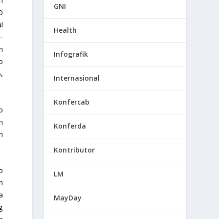
GNI
D
l
Health
-
n
Infografik
o
,
Internasional
Konfercab
p
n
Konferda
n
Kontributor
o
LM
h
a
MayDay
g
n