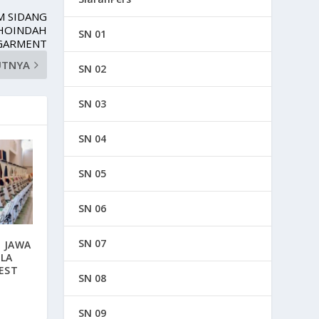
M SIDANG
AHOINDAH
SN 01
GARMENT
UTNYA
SN 02
SN 03
SN 04
SN 05
SN 06
SN 07
I JAWA
ILA
EST
SN 08
SN 09