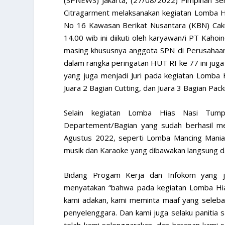
Citragarment melaksanakan kegiatan Lomba Hi
No 16 Kawasan Berikat Nusantara (KBN) Cakun
14.00 wib ini diikuti oleh karyawan/i PT Kah
masing khususnya anggota SPN di Perusahaan.
dalam rangka peringatan HUT RI ke 77 ini juga
yang juga menjadi Juri pada kegiatan Lomba 
Juara 2 Bagian Cutting, dan Juara 3 Bagian Pack
Selain kegiatan Lomba Hias Nasi Tumpen
Departement/Bagian yang sudah berhasil m
Agustus 2022, seperti Lomba Mancing Mania
musik dan Karaoke yang dibawakan langsung d
Bidang Progam Kerja dan Infokom yang j
menyatakan “bahwa pada kegiatan Lomba Hia
kami adakan, kami meminta maaf yang selebar-
penyelenggara. Dan kami juga selaku panitia 
telah kami selenggarakan, dan harapan kami 