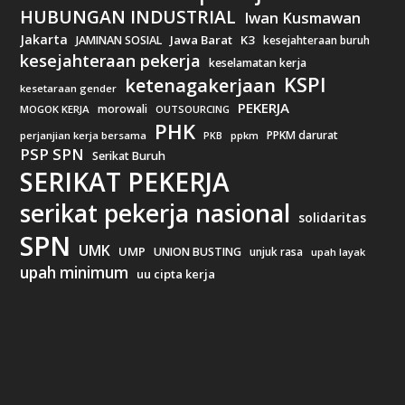
HUBUNGAN INDUSTRIAL
Iwan Kusmawan
Jakarta
Jawa Barat
K3
JAMINAN SOSIAL
kesejahteraan buruh
kesejahteraan pekerja
keselamatan kerja
KSPI
ketenagakerjaan
kesetaraan gender
PEKERJA
morowali
MOGOK KERJA
OUTSOURCING
PHK
PPKM darurat
perjanjian kerja bersama
ppkm
PKB
PSP SPN
Serikat Buruh
SERIKAT PEKERJA
serikat pekerja nasional
solidaritas
SPN
UMK
UMP
UNION BUSTING
unjuk rasa
upah layak
upah minimum
uu cipta kerja