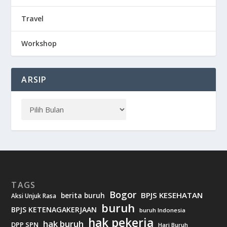
Travel
Workshop
ARSIP
TAGS
Bogor
BPJS KESEHATAN
berita buruh
Aksi Unjuk Rasa
buruh
BPJS KETENAGAKERJAAN
buruh Indonesia
hak pekerja
hak buruh
DPP SPN
Hari Buruh