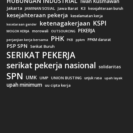
HUBUNGAN INDUSTRIAL
Iwan Kusmawan
Jakarta
Jawa Barat
K3
JAMINAN SOSIAL
kesejahteraan buruh
kesejahteraan pekerja
keselamatan kerja
KSPI
ketenagakerjaan
kesetaraan gender
PEKERJA
morowali
MOGOK KERJA
OUTSOURCING
PHK
PPKM darurat
perjanjian kerja bersama
ppkm
PKB
PSP SPN
Serikat Buruh
SERIKAT PEKERJA
serikat pekerja nasional
solidaritas
SPN
UMK
UMP
UNION BUSTING
unjuk rasa
upah layak
upah minimum
uu cipta kerja