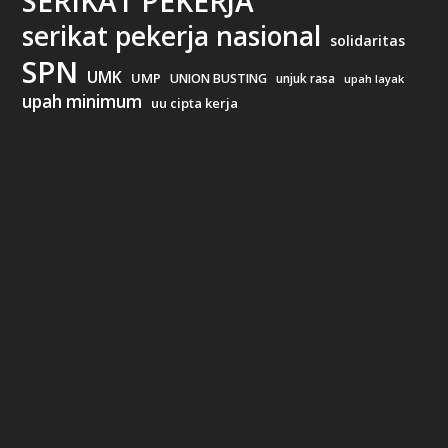
SERIKAT PEKERJA
serikat pekerja nasional
solidaritas
SPN
UMK
UMP
UNION BUSTING
unjuk rasa
upah layak
upah minimum
uu cipta kerja