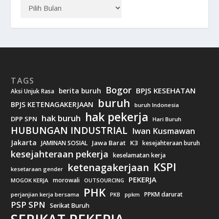
TAGS
Bogor
BPJS KESEHATAN
berita buruh
Aksi Unjuk Rasa
buruh
BPJS KETENAGAKERJAAN
buruh Indonesia
hak pekerja
hak buruh
DPP SPN
Hari Buruh
HUBUNGAN INDUSTRIAL
Iwan Kusmawan
Jakarta
Jawa Barat
K3
JAMINAN SOSIAL
kesejahteraan buruh
kesejahteraan pekerja
keselamatan kerja
KSPI
ketenagakerjaan
kesetaraan gender
PEKERJA
morowali
MOGOK KERJA
OUTSOURCING
PHK
PPKM darurat
perjanjian kerja bersama
ppkm
PKB
PSP SPN
Serikat Buruh