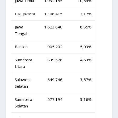
Jawa Timur
1.932.155
10,54%
DKI Jakarta
1.308.415
7,17%
Jawa
1.623.640
8,85%
Tengah
Banten
905.202
5,03%
Sumatera
839.526
4,63%
Utara
Sulawesi
649.746
3,57%
Selatan
Sumatera
577.194
3,16%
Selatan