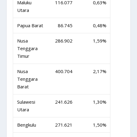
Maluku
116.077
0,63%
Utara
Papua Barat
86.745
0,48%
Nusa
286.902
1,59%
Tenggara
Timur
Nusa
400.704
2,17%
Tenggara
Barat
Sulawesi
241.626
1,30%
Utara
Bengkulu
271.621
1,50%