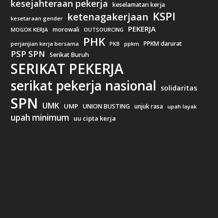
kesejahteraan pekerja
keselamatan kerja
KSPI
ketenagakerjaan
kesetaraan gender
PEKERJA
morowali
MOGOK KERJA
OUTSOURCING
PHK
PPKM darurat
perjanjian kerja bersama
ppkm
PKB
PSP SPN
Serikat Buruh
SERIKAT PEKERJA
serikat pekerja nasional
solidaritas
SPN
UMK
UMP
UNION BUSTING
unjuk rasa
upah layak
upah minimum
uu cipta kerja