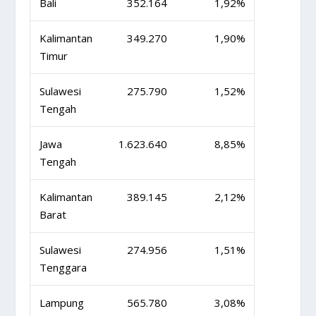
Bali
352.164
1,92%
Kalimantan
349.270
1,90%
Timur
Sulawesi
275.790
1,52%
Tengah
Jawa
1.623.640
8,85%
Tengah
Kalimantan
389.145
2,12%
Barat
Sulawesi
274.956
1,51%
Tenggara
Lampung
565.780
3,08%