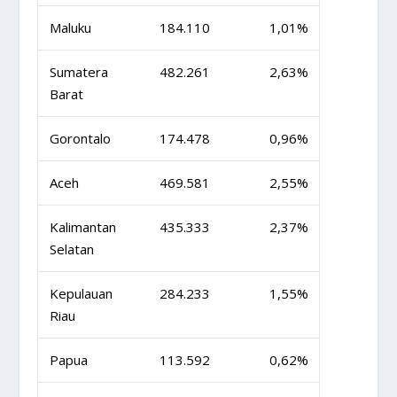
Maluku
184.110
1,01%
Sumatera
482.261
2,63%
Barat
Gorontalo
174.478
0,96%
Aceh
469.581
2,55%
Kalimantan
435.333
2,37%
Selatan
Kepulauan
284.233
1,55%
Riau
Papua
113.592
0,62%