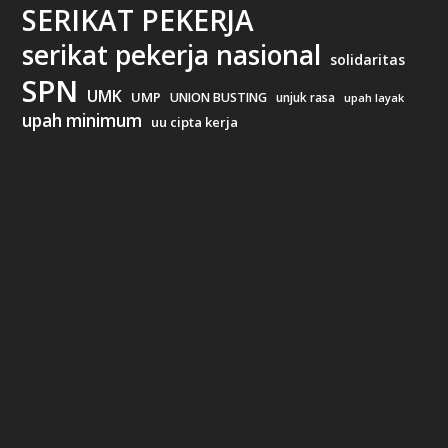
SERIKAT PEKERJA
serikat pekerja nasional
solidaritas
SPN
UMK
UMP
UNION BUSTING
unjuk rasa
upah layak
upah minimum
uu cipta kerja