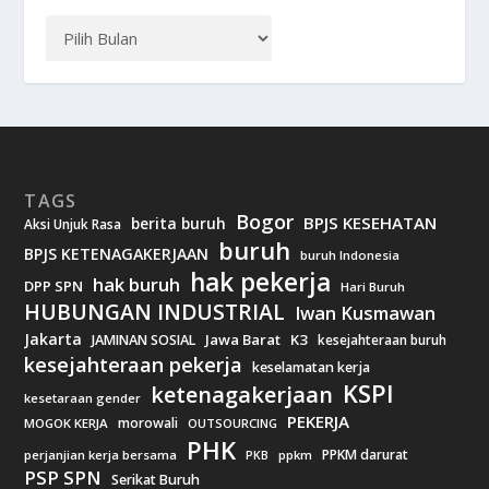
TAGS
Bogor
BPJS KESEHATAN
berita buruh
Aksi Unjuk Rasa
buruh
BPJS KETENAGAKERJAAN
buruh Indonesia
hak pekerja
hak buruh
DPP SPN
Hari Buruh
HUBUNGAN INDUSTRIAL
Iwan Kusmawan
Jakarta
Jawa Barat
K3
JAMINAN SOSIAL
kesejahteraan buruh
kesejahteraan pekerja
keselamatan kerja
KSPI
ketenagakerjaan
kesetaraan gender
PEKERJA
morowali
MOGOK KERJA
OUTSOURCING
PHK
PPKM darurat
perjanjian kerja bersama
ppkm
PKB
PSP SPN
Serikat Buruh