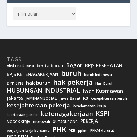
TAGS
Bogor
BPJS KESEHATAN
berita buruh
Aksi Unjuk Rasa
buruh
BPJS KETENAGAKERJAAN
buruh Indonesia
hak pekerja
hak buruh
DPP SPN
Hari Buruh
HUBUNGAN INDUSTRIAL
Iwan Kusmawan
Jakarta
Jawa Barat
K3
JAMINAN SOSIAL
kesejahteraan buruh
kesejahteraan pekerja
keselamatan kerja
KSPI
ketenagakerjaan
kesetaraan gender
PEKERJA
morowali
MOGOK KERJA
OUTSOURCING
PHK
PPKM darurat
perjanjian kerja bersama
ppkm
PKB
PSP SPN