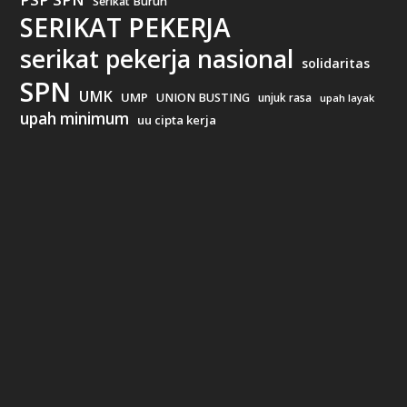
Serikat Buruh
SERIKAT PEKERJA
serikat pekerja nasional
solidaritas
SPN
UMK
UMP
UNION BUSTING
unjuk rasa
upah layak
upah minimum
uu cipta kerja