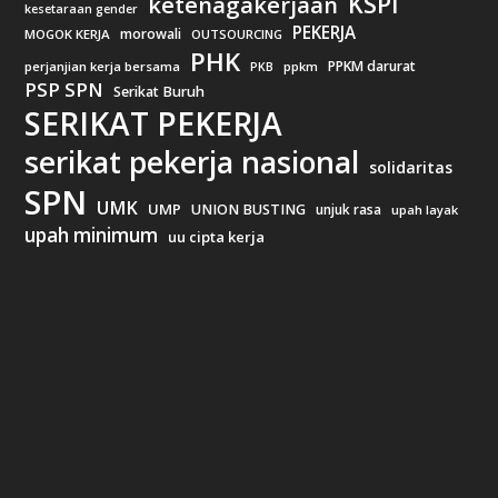
KSPI
ketenagakerjaan
kesetaraan gender
PEKERJA
morowali
MOGOK KERJA
OUTSOURCING
PHK
PPKM darurat
perjanjian kerja bersama
ppkm
PKB
PSP SPN
Serikat Buruh
SERIKAT PEKERJA
serikat pekerja nasional
solidaritas
SPN
UMK
UMP
UNION BUSTING
unjuk rasa
upah layak
upah minimum
uu cipta kerja