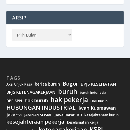
ARSIP
TAGS
Bogor
BPJS KESEHATAN
berita buruh
Aksi Unjuk Rasa
buruh
BPJS KETENAGAKERJAAN
buruh Indonesia
hak pekerja
hak buruh
DPP SPN
Hari Buruh
HUBUNGAN INDUSTRIAL
Iwan Kusmawan
Jakarta
Jawa Barat
K3
JAMINAN SOSIAL
kesejahteraan buruh
kesejahteraan pekerja
keselamatan kerja
KSPI
ketenagakerjaan