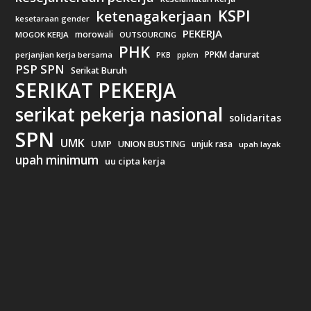
KSPI
ketenagakerjaan
kesetaraan gender
PEKERJA
morowali
MOGOK KERJA
OUTSOURCING
PHK
PPKM darurat
perjanjian kerja bersama
ppkm
PKB
PSP SPN
Serikat Buruh
SERIKAT PEKERJA
serikat pekerja nasional
solidaritas
SPN
UMK
UMP
UNION BUSTING
unjuk rasa
upah layak
upah minimum
uu cipta kerja