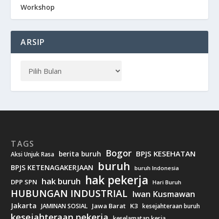
Workshop
ARSIP
TAGS
Bogor
BPJS KESEHATAN
berita buruh
Aksi Unjuk Rasa
buruh
BPJS KETENAGAKERJAAN
buruh Indonesia
hak pekerja
hak buruh
DPP SPN
Hari Buruh
HUBUNGAN INDUSTRIAL
Iwan Kusmawan
Jakarta
Jawa Barat
K3
JAMINAN SOSIAL
kesejahteraan buruh
kesejahteraan pekerja
keselamatan kerja