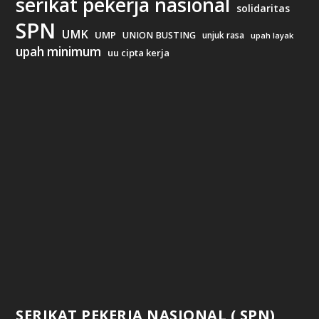
serikat pekerja nasional
solidaritas
SPN
UMK
UMP
UNION BUSTING
unjuk rasa
upah layak
upah minimum
uu cipta kerja
SERIKAT PEKERJA NASIONAL ( SPN)