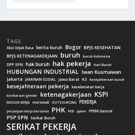
TAGS
Bogor
BPJS KESEHATAN
berita buruh
Aksi Unjuk Rasa
buruh
BPJS KETENAGAKERJAAN
buruh Indonesia
hak pekerja
hak buruh
DPP SPN
Hari Buruh
HUBUNGAN INDUSTRIAL
Iwan Kusmawan
Jakarta
Jawa Barat
K3
JAMINAN SOSIAL
kesejahteraan buruh
kesejahteraan pekerja
keselamatan kerja
KSPI
ketenagakerjaan
kesetaraan gender
PEKERJA
morowali
MOGOK KERJA
OUTSOURCING
PHK
PPKM darurat
perjanjian kerja bersama
ppkm
PKB
PSP SPN
Serikat Buruh
SERIKAT PEKERJA