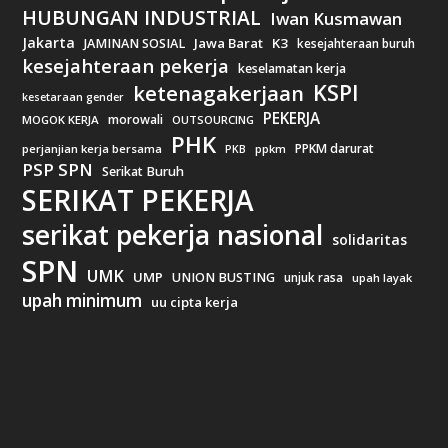
HUBUNGAN INDUSTRIAL
Iwan Kusmawan
Jakarta
Jawa Barat
K3
JAMINAN SOSIAL
kesejahteraan buruh
kesejahteraan pekerja
keselamatan kerja
KSPI
ketenagakerjaan
kesetaraan gender
PEKERJA
morowali
MOGOK KERJA
OUTSOURCING
PHK
PPKM darurat
perjanjian kerja bersama
ppkm
PKB
PSP SPN
Serikat Buruh
SERIKAT PEKERJA
serikat pekerja nasional
solidaritas
SPN
UMK
UMP
UNION BUSTING
unjuk rasa
upah layak
upah minimum
uu cipta kerja