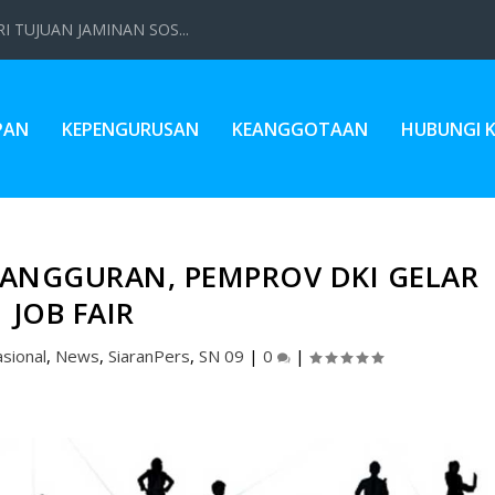
 TUJUAN JAMINAN SOS...
PAN
KEPENGURUSAN
KEANGGOTAAN
HUBUNGI 
ANGGURAN, PEMPROV DKI GELAR
JOB FAIR
sional
,
News
,
SiaranPers
,
SN 09
|
0
|