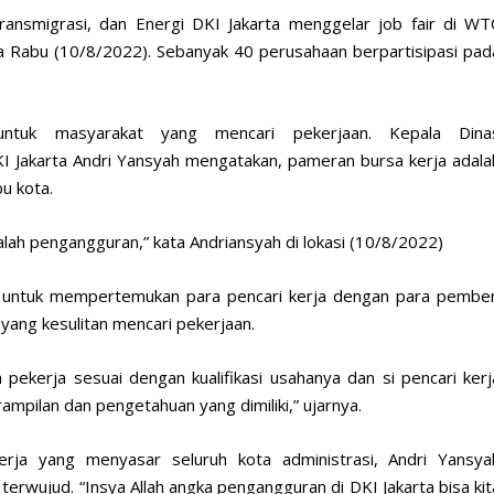
ransmigrasi, dan Energi DKI Jakarta menggelar job fair di WT
 Rabu (10/8/2022). Sebanyak 40 perusahaan berpartisipasi pad
untuk masyarakat yang mencari pekerjaan. Kepala Dina
KI Jakarta Andri Yansyah mengatakan, pameran bursa kerja adala
u kota.
alah pengangguran,” kata Andriansyah di lokasi (10/8/2022)
i untuk mempertemukan para pencari kerja dengan para pember
 yang kesulitan mencari pekerjaan.
pekerja sesuai dengan kualifikasi usahanya dan si pencari kerj
mpilan dan pengetahuan yang dimiliki,” ujarnya.
ja yang menyasar seluruh kota administrasi, Andri Yansya
rwujud. “Insya Allah angka pengangguran di DKI Jakarta bisa kit