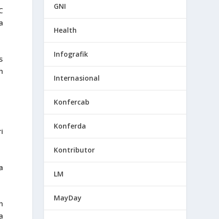
GNI
C
a
Health
Infografik
s
h
Internasional
Konfercab
Konferda
i
Kontributor
a
LM
MayDay
h
a