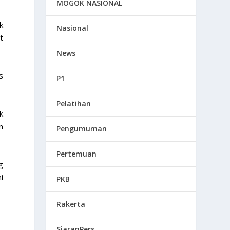
MOGOK NASIONAL
k
Nasional
t
News
s
P1
Pelatihan
k
n
Pengumuman
Pertemuan
g
i
PKB
Rakerta
SiaranPers