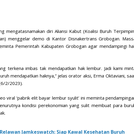
 mengatasnamakan diri Aliansi Kabut (Koalisi Buruh Terpimpin
uan) menggelar demo di Kantor Disnakertrans Grobogan. Mass
 meminta Pemerintah Kabupaten Grobogan agar mendampingi ha
ang terkena imbas tak mendapatkan hak lembur. Jadi kami mint
uh mendapatkan haknya,” jelas orator aksi, Erma Oktaviani, saa
(6/2/2023).
o viral ‘pabrik elit bayar lembur syulit’ ini meminta pendampinga
enurutnya kondisi perekonomian yang sulit membuat para buru
ak.
 Relawan Jamkeswatch: Siap Kawal Kesehatan Buruh