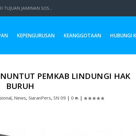
 TUJUAN JAMINAN SOS...
PAN
KEPENGURUSAN
KEANGGOTAAN
HUBUNGI 
NUNTUT PEMKAB LINDUNGI HAK
BURUH
sional
,
News
,
SiaranPers
,
SN 09
|
0
|