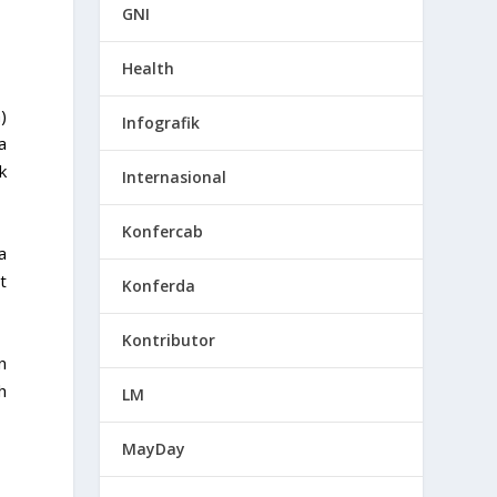
GNI
Health
)
Infografik
a
k
Internasional
Konfercab
a
t
Konferda
Kontributor
n
h
LM
MayDay