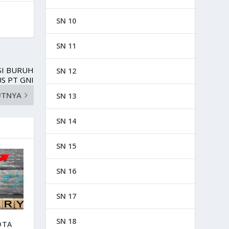
SN 10
SN 11
SI BURUH
SN 12
S PT GNI
UTNYA
SN 13
SN 14
SN 15
SN 16
SN 17
SN 18
OTA