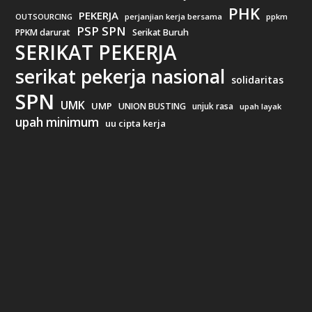
PHK
PEKERJA
OUTSOURCING
perjanjian kerja bersama
ppkm
PSP SPN
PPKM darurat
Serikat Buruh
SERIKAT PEKERJA
serikat pekerja nasional
solidaritas
SPN
UMK
UMP
UNION BUSTING
unjuk rasa
upah layak
upah minimum
uu cipta kerja