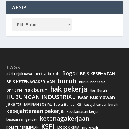
ARSIP
TAGS
Bogor
BPJS KESEHATAN
berita buruh
Aksi Unjuk Rasa
buruh
BPJS KETENAGAKERJAAN
buruh Indonesia
hak pekerja
hak buruh
DPP SPN
Hari Buruh
HUBUNGAN INDUSTRIAL
Iwan Kusmawan
Jakarta
Jawa Barat
K3
JAMINAN SOSIAL
kesejahteraan buruh
kesejahteraan pekerja
keselamatan kerja
ketenagakerjaan
kesetaraan gender
KSPI
morowali
MOGOK KERJA
KOMITE PEREMPUAN