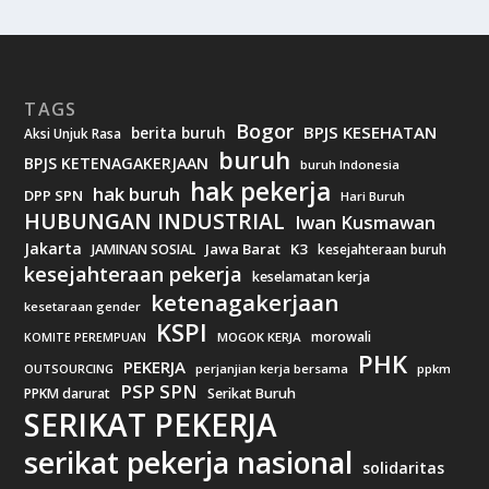
TAGS
Bogor
BPJS KESEHATAN
berita buruh
Aksi Unjuk Rasa
buruh
BPJS KETENAGAKERJAAN
buruh Indonesia
hak pekerja
hak buruh
DPP SPN
Hari Buruh
HUBUNGAN INDUSTRIAL
Iwan Kusmawan
Jakarta
Jawa Barat
K3
JAMINAN SOSIAL
kesejahteraan buruh
kesejahteraan pekerja
keselamatan kerja
ketenagakerjaan
kesetaraan gender
KSPI
morowali
MOGOK KERJA
KOMITE PEREMPUAN
PHK
PEKERJA
OUTSOURCING
perjanjian kerja bersama
ppkm
PSP SPN
PPKM darurat
Serikat Buruh
SERIKAT PEKERJA
serikat pekerja nasional
solidaritas