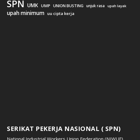
SPN
UMK
UMP
UNION BUSTING
unjuk rasa
upah layak
upah minimum
uu cipta kerja
SERIKAT PEKERJA NASIONAL ( SPN)
National Industrial Workers Union Federation (NIWUF)