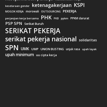
KSPI
ketenagakerjaan
kesetaraan gender
PEKERJA
morowali
MOGOK KERJA
OUTSOURCING
PHK
PPKM darurat
perjanjian kerja bersama
ppkm
PKB
PSP SPN
Serikat Buruh
SERIKAT PEKERJA
serikat pekerja nasional
solidaritas
SPN
UMK
UMP
UNION BUSTING
unjuk rasa
upah layak
upah minimum
uu cipta kerja