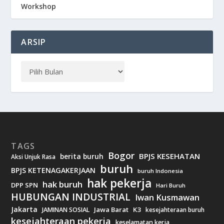
Workshop
ARSIP
TAGS
Bogor
BPJS KESEHATAN
berita buruh
Aksi Unjuk Rasa
buruh
BPJS KETENAGAKERJAAN
buruh Indonesia
hak pekerja
hak buruh
DPP SPN
Hari Buruh
HUBUNGAN INDUSTRIAL
Iwan Kusmawan
Jakarta
Jawa Barat
K3
JAMINAN SOSIAL
kesejahteraan buruh
kesejahteraan pekerja
keselamatan kerja