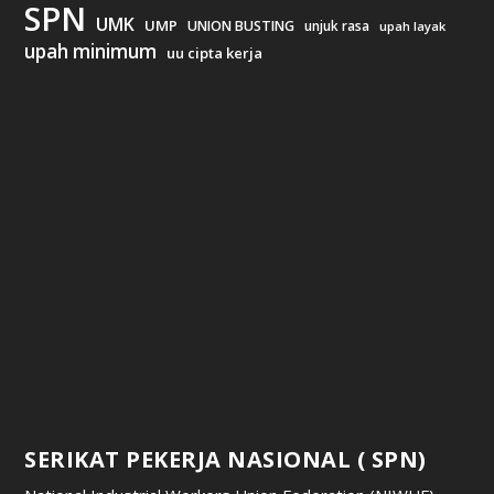
SPN
UMK
UMP
UNION BUSTING
unjuk rasa
upah layak
upah minimum
uu cipta kerja
SERIKAT PEKERJA NASIONAL ( SPN)