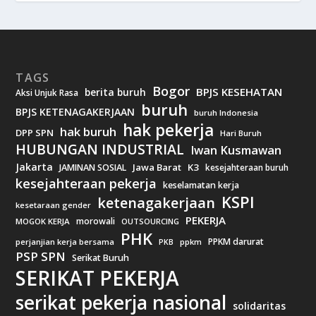
TAGS
Bogor
BPJS KESEHATAN
berita buruh
Aksi Unjuk Rasa
buruh
BPJS KETENAGAKERJAAN
buruh Indonesia
hak pekerja
hak buruh
DPP SPN
Hari Buruh
HUBUNGAN INDUSTRIAL
Iwan Kusmawan
Jakarta
Jawa Barat
K3
JAMINAN SOSIAL
kesejahteraan buruh
kesejahteraan pekerja
keselamatan kerja
KSPI
ketenagakerjaan
kesetaraan gender
PEKERJA
morowali
MOGOK KERJA
OUTSOURCING
PHK
PPKM darurat
perjanjian kerja bersama
ppkm
PKB
PSP SPN
Serikat Buruh
SERIKAT PEKERJA
serikat pekerja nasional
solidaritas