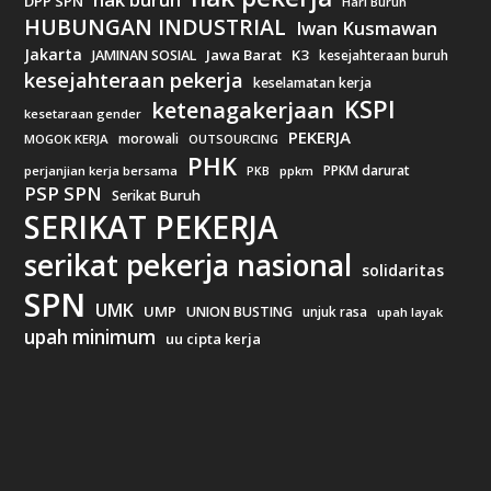
DPP SPN
Hari Buruh
HUBUNGAN INDUSTRIAL
Iwan Kusmawan
Jakarta
Jawa Barat
K3
JAMINAN SOSIAL
kesejahteraan buruh
kesejahteraan pekerja
keselamatan kerja
KSPI
ketenagakerjaan
kesetaraan gender
PEKERJA
morowali
MOGOK KERJA
OUTSOURCING
PHK
PPKM darurat
perjanjian kerja bersama
ppkm
PKB
PSP SPN
Serikat Buruh
SERIKAT PEKERJA
serikat pekerja nasional
solidaritas
SPN
UMK
UMP
UNION BUSTING
unjuk rasa
upah layak
upah minimum
uu cipta kerja