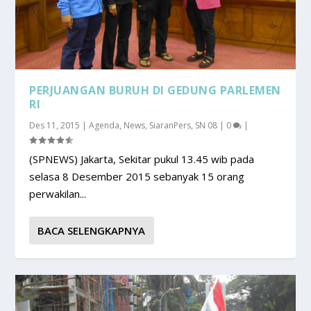
PERJUANGAN BURUH DI GEDUNG PARLEMEN
RI
Des 11, 2015
|
Agenda
,
News
,
SiaranPers
,
SN 08
|
0
|
(SPNEWS) Jakarta, Sekitar pukul 13.45 wib pada
selasa 8 Desember 2015 sebanyak 15 orang
perwakilan...
BACA SELENGKAPNYA