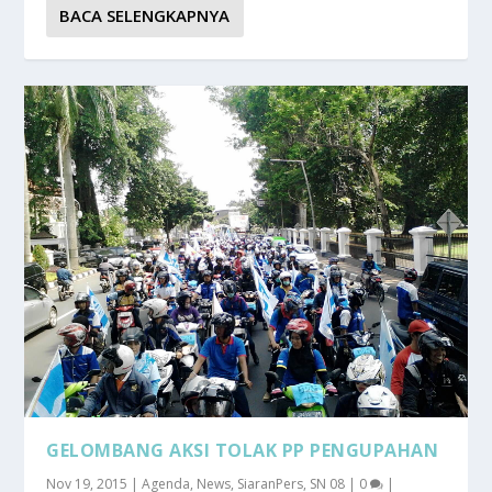
BACA SELENGKAPNYA
GELOMBANG AKSI TOLAK PP PENGUPAHAN
Nov 19, 2015
|
Agenda
,
News
,
SiaranPers
,
SN 08
|
0
|