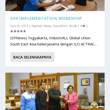
GFA IMPLEMENTATION WORKSHOP
Des 23, 2015
|
Agenda
,
News
,
SiaranPers
,
SN 08
|
0
|
(SPNews) Yogyakarta, IndustriALL Global Union
South East Asia bekerjasama dengan ILO ACTRAC...
BACA SELENGKAPNYA