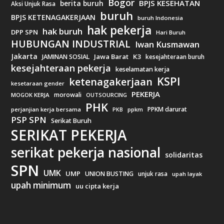
Bogor
BPJS KESEHATAN
berita buruh
Aksi Unjuk Rasa
buruh
BPJS KETENAGAKERJAAN
buruh Indonesia
hak pekerja
hak buruh
DPP SPN
Hari Buruh
HUBUNGAN INDUSTRIAL
Iwan Kusmawan
Jakarta
Jawa Barat
K3
JAMINAN SOSIAL
kesejahteraan buruh
kesejahteraan pekerja
keselamatan kerja
KSPI
ketenagakerjaan
kesetaraan gender
PEKERJA
morowali
MOGOK KERJA
OUTSOURCING
PHK
PPKM darurat
perjanjian kerja bersama
ppkm
PKB
PSP SPN
Serikat Buruh
SERIKAT PEKERJA
serikat pekerja nasional
solidaritas
SPN
UMK
UMP
UNION BUSTING
unjuk rasa
upah layak
upah minimum
uu cipta kerja