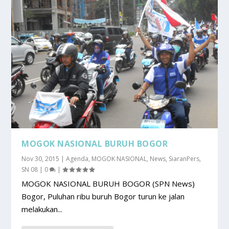
MOGOK NASIONAL BURUH BOGOR
Nov 30, 2015
|
Agenda
,
MOGOK NASIONAL
,
News
,
SiaranPers
,
SN 08
|
0
|
MOGOK NASIONAL BURUH BOGOR (SPN News)
Bogor, Puluhan ribu buruh Bogor turun ke jalan
melakukan...