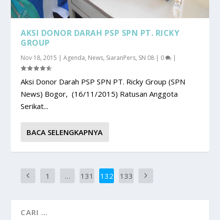
AKSI DONOR DARAH PSP SPN PT. RICKY
GROUP
Nov 18, 2015
|
Agenda
,
News
,
SiaranPers
,
SN 08
|
0
|
Aksi Donor Darah PSP SPN PT. Ricky Group (SPN
News) Bogor, (16/11/2015) Ratusan Anggota
Serikat...
BACA SELENGKAPNYA
1
…
131
132
133