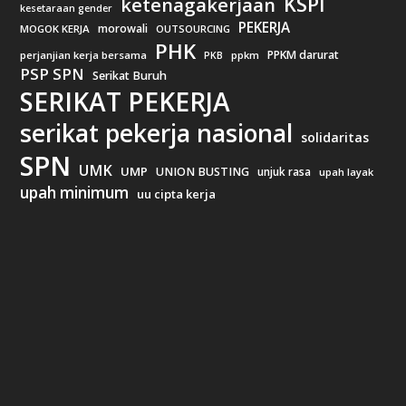
KSPI
ketenagakerjaan
kesetaraan gender
PEKERJA
morowali
MOGOK KERJA
OUTSOURCING
PHK
PPKM darurat
perjanjian kerja bersama
ppkm
PKB
PSP SPN
Serikat Buruh
SERIKAT PEKERJA
serikat pekerja nasional
solidaritas
SPN
UMK
UMP
UNION BUSTING
unjuk rasa
upah layak
upah minimum
uu cipta kerja