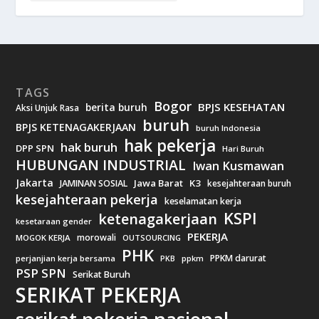
TAGS
Bogor
BPJS KESEHATAN
berita buruh
Aksi Unjuk Rasa
buruh
BPJS KETENAGAKERJAAN
buruh Indonesia
hak pekerja
hak buruh
DPP SPN
Hari Buruh
HUBUNGAN INDUSTRIAL
Iwan Kusmawan
Jakarta
Jawa Barat
K3
JAMINAN SOSIAL
kesejahteraan buruh
kesejahteraan pekerja
keselamatan kerja
KSPI
ketenagakerjaan
kesetaraan gender
PEKERJA
morowali
MOGOK KERJA
OUTSOURCING
PHK
PPKM darurat
perjanjian kerja bersama
ppkm
PKB
PSP SPN
Serikat Buruh
SERIKAT PEKERJA