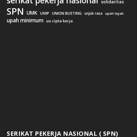
serikat pekerja nasional
solidaritas
SPN
UMK
UMP
UNION BUSTING
unjuk rasa
upah layak
upah minimum
uu cipta kerja
SERIKAT PEKERJA NASIONAL ( SPN)