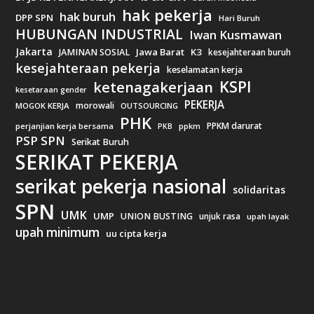
hak pekerja
hak buruh
DPP SPN
Hari Buruh
HUBUNGAN INDUSTRIAL
Iwan Kusmawan
Jakarta
Jawa Barat
K3
JAMINAN SOSIAL
kesejahteraan buruh
kesejahteraan pekerja
keselamatan kerja
KSPI
ketenagakerjaan
kesetaraan gender
PEKERJA
morowali
MOGOK KERJA
OUTSOURCING
PHK
PPKM darurat
perjanjian kerja bersama
ppkm
PKB
PSP SPN
Serikat Buruh
SERIKAT PEKERJA
serikat pekerja nasional
solidaritas
SPN
UMK
UMP
UNION BUSTING
unjuk rasa
upah layak
upah minimum
uu cipta kerja