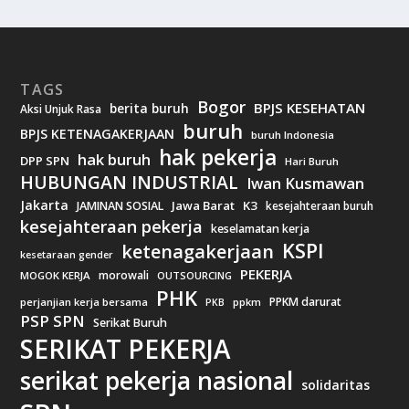
TAGS
Bogor
BPJS KESEHATAN
berita buruh
Aksi Unjuk Rasa
buruh
BPJS KETENAGAKERJAAN
buruh Indonesia
hak pekerja
hak buruh
DPP SPN
Hari Buruh
HUBUNGAN INDUSTRIAL
Iwan Kusmawan
Jakarta
Jawa Barat
K3
JAMINAN SOSIAL
kesejahteraan buruh
kesejahteraan pekerja
keselamatan kerja
KSPI
ketenagakerjaan
kesetaraan gender
PEKERJA
morowali
MOGOK KERJA
OUTSOURCING
PHK
PPKM darurat
perjanjian kerja bersama
ppkm
PKB
PSP SPN
Serikat Buruh
SERIKAT PEKERJA
serikat pekerja nasional
solidaritas