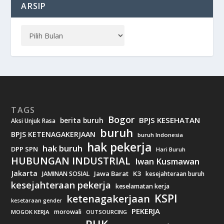
ARSIP
TAGS
Bogor
BPJS KESEHATAN
berita buruh
Aksi Unjuk Rasa
buruh
BPJS KETENAGAKERJAAN
buruh Indonesia
hak pekerja
hak buruh
DPP SPN
Hari Buruh
HUBUNGAN INDUSTRIAL
Iwan Kusmawan
Jakarta
Jawa Barat
K3
JAMINAN SOSIAL
kesejahteraan buruh
kesejahteraan pekerja
keselamatan kerja
KSPI
ketenagakerjaan
kesetaraan gender
PEKERJA
morowali
MOGOK KERJA
OUTSOURCING