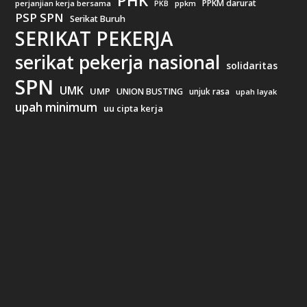
PHK
PPKM darurat
perjanjian kerja bersama
ppkm
PKB
PSP SPN
Serikat Buruh
SERIKAT PEKERJA
serikat pekerja nasional
solidaritas
SPN
UMK
UMP
UNION BUSTING
unjuk rasa
upah layak
upah minimum
uu cipta kerja