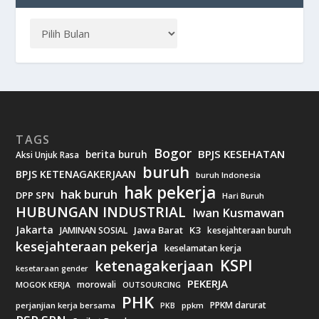
TAGS
Bogor
BPJS KESEHATAN
berita buruh
Aksi Unjuk Rasa
buruh
BPJS KETENAGAKERJAAN
buruh Indonesia
hak pekerja
hak buruh
DPP SPN
Hari Buruh
HUBUNGAN INDUSTRIAL
Iwan Kusmawan
Jakarta
Jawa Barat
K3
JAMINAN SOSIAL
kesejahteraan buruh
kesejahteraan pekerja
keselamatan kerja
KSPI
ketenagakerjaan
kesetaraan gender
PEKERJA
morowali
MOGOK KERJA
OUTSOURCING
PHK
PPKM darurat
perjanjian kerja bersama
ppkm
PKB