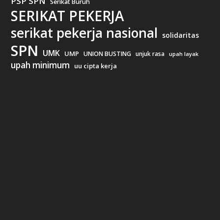
PSP SPN
Serikat Buruh
SERIKAT PEKERJA
serikat pekerja nasional
solidaritas
SPN
UMK
UMP
UNION BUSTING
unjuk rasa
upah layak
upah minimum
uu cipta kerja