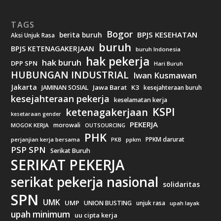
TAGS
Bogor
BPJS KESEHATAN
berita buruh
Aksi Unjuk Rasa
buruh
BPJS KETENAGAKERJAAN
buruh Indonesia
hak pekerja
hak buruh
DPP SPN
Hari Buruh
HUBUNGAN INDUSTRIAL
Iwan Kusmawan
Jakarta
Jawa Barat
K3
JAMINAN SOSIAL
kesejahteraan buruh
kesejahteraan pekerja
keselamatan kerja
KSPI
ketenagakerjaan
kesetaraan gender
PEKERJA
morowali
MOGOK KERJA
OUTSOURCING
PHK
PPKM darurat
perjanjian kerja bersama
ppkm
PKB
PSP SPN
Serikat Buruh
SERIKAT PEKERJA
serikat pekerja nasional
solidaritas
SPN
UMK
UMP
UNION BUSTING
unjuk rasa
upah layak
upah minimum
uu cipta kerja