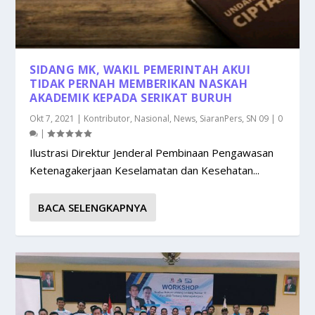
SIDANG MK, WAKIL PEMERINTAH AKUI
TIDAK PERNAH MEMBERIKAN NASKAH
AKADEMIK KEPADA SERIKAT BURUH
Okt 7, 2021
|
Kontributor
,
Nasional
,
News
,
SiaranPers
,
SN 09
|
0
|
Ilustrasi Direktur Jenderal Pembinaan Pengawasan
Ketenagakerjaan Keselamatan dan Kesehatan...
BACA SELENGKAPNYA