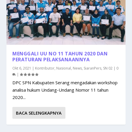
MENGGALI UU NO 11 TAHUN 2020 DAN
PERATURAN PELAKSANAANNYA
Okt 6, 2021
|
Kontributor
,
Nasional
,
News
,
SiaranPers
,
SN 02
|
0
|
DPC SPN Kabupaten Serang mengadakan workshop
analisa hukum Undang-Undang Nomor 11 tahun
2020...
BACA SELENGKAPNYA